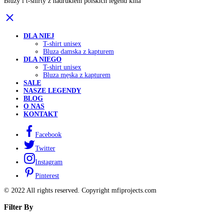
Bluzy i t-shirty z nadrukiem polskich legend kina
DLA NIEJ
T-shirt unisex
Bluza damska z kapturem
DLA NIEGO
T-shirt unisex
Bluza męska z kapturem
SALE
NASZE LEGENDY
BLOG
O NAS
KONTAKT
Facebook
Twitter
Instagram
Pinterest
© 2022 All rights reserved. Copyright mfiprojects.com
Filter By