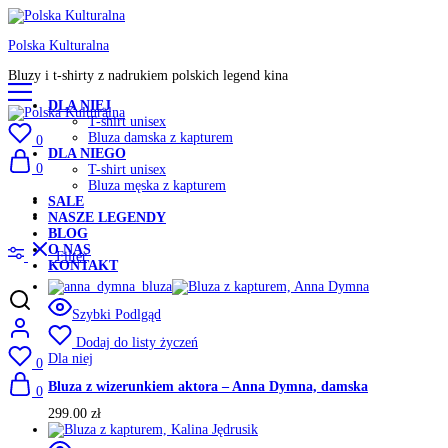
Polska Kulturalna
Bluzy i t-shirty z nadrukiem polskich legend kina
DLA NIEJ
T-shirt unisex
Bluza damska z kapturem
0
DLA NIEGO
0
T-shirt unisex
Bluza męska z kapturem
SALE
NASZE LEGENDY
BLOG
O NAS
Filter
KONTAKT
Szybki Podlgąd
Dodaj do listy życzeń
Dla niej
0
Bluza z wizerunkiem aktora – Anna Dymna, damska
0
299.00
zł