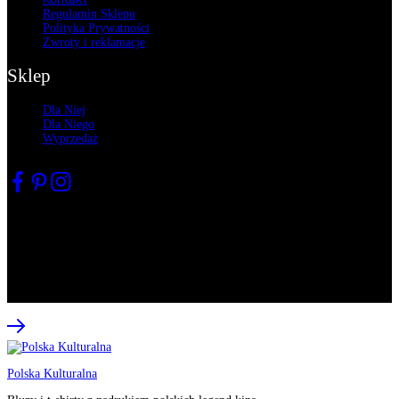
Regulamin Sklepu
Polityka Prywatności
Zwroty
i reklamacje
Sklep
Dla Niej
Dla Niego
Wyprzedaż
Partner projektu
© 2022 All rights reserved. Copyright mfiprojects.com
Polska Kulturalna