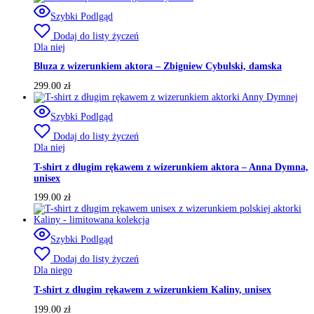
Szybki Podlgąd
Dodaj do listy życzeń
Dla niej
Bluza z wizerunkiem aktora – Zbigniew Cybulski, damska
299.00
zł
Szybki Podlgąd
Dodaj do listy życzeń
Dla niej
T-shirt z długim rękawem z wizerunkiem aktora – Anna Dymna,
unisex
199.00
zł
Szybki Podlgąd
Dodaj do listy życzeń
Dla niego
T-shirt z długim rękawem z wizerunkiem Kaliny, unisex
199.00
zł