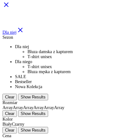
Filter
Dla niej
Sezon
Dla niej
Bluza damska z kapturem
T-shirt unisex
Dla niego
T-shirt unisex
Bluza męska z kapturem
SALE
Bestseller
Nowa Kolekcja
Clear
Show Results
Rozmiar
Array
Array
Array
Array
Array
Array
Clear
Show Results
Kolor
Biały
Czarny
Clear
Show Results
Cena