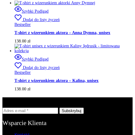
Szybki Podlgąd
Dodaj do listy życzeń
Bestseller
T-shirt z wizerunkiem aktora – Anna Dymna, unisex
138.00
zł
Szybki Podlgąd
Dodaj do listy życzeń
Bestseller
T-shirt z wizerunkiem aktora – Kalina, unisex
138.00
zł
Zapisz się do newslettera.
Wsparcie Klienta
Kontakt