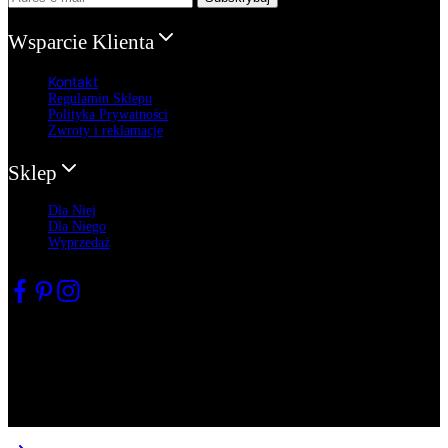
Wsparcie Klienta
Kontakt
Regulamin Sklepu
Polityka Prywatności
Zwroty
i reklamacje
Sklep
Dla Niej
Dla Niego
Wyprzedaż
Partner projektu
© 2022 All rights reserved. Copyright mfiprojects.com