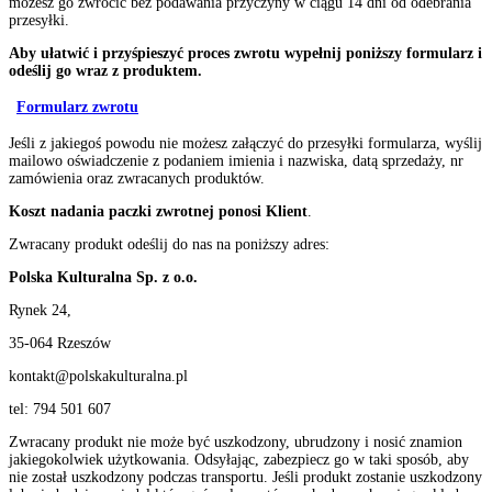
możesz go zwrócić bez podawania przyczyny w ciągu 14 dni od odebrania
przesyłki.
Aby ułatwić i przyśpieszyć proces zwrotu wypełnij poniższy formularz i
odeślij go wraz z produktem.
Formularz zwrotu
Jeśli z jakiegoś powodu nie możesz załączyć do przesyłki formularza, wyślij
mailowo oświadczenie z podaniem imienia i nazwiska, datą sprzedaży, nr
zamówienia oraz zwracanych produktów.
Koszt nadania paczki zwrotnej ponosi Klient
.
Zwracany produkt odeślij do nas na poniższy adres:
Polska Kulturalna Sp. z o.o.
Rynek 24,
35-064 Rzeszów
kontakt@polskakulturalna.pl
tel: 794 501 607
Zwracany produkt nie może być uszkodzony, ubrudzony i nosić znamion
jakiegokolwiek użytkowania. Odsyłając, zabezpiecz go w taki sposób, aby
nie został uszkodzony podczas transportu. Jeśli produkt zostanie uszkodzony