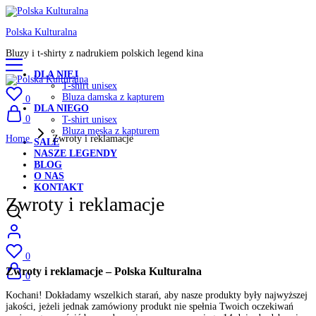
Polska Kulturalna
Bluzy i t-shirty z nadrukiem polskich legend kina
DLA NIEJ
T-shirt unisex
Bluza damska z kapturem
0
DLA NIEGO
0
T-shirt unisex
Bluza męska z kapturem
Home
Zwroty i reklamacje
SALE
NASZE LEGENDY
BLOG
O NAS
KONTAKT
Zwroty i reklamacje
0
Zwroty i reklamacje – Polska Kulturalna
0
Kochani! Dokładamy wszelkich starań, aby nasze produkty były najwyższej
jakości, jeżeli jednak zamówiony produkt nie spełnia Twoich oczekiwań