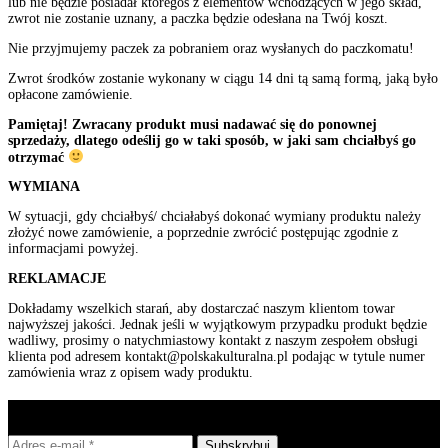
lub nie będzie posiadał któregoś z elementów wchodzących w jego skład,
zwrot nie zostanie uznany, a paczka będzie odesłana na Twój koszt.
Nie przyjmujemy paczek za pobraniem oraz wysłanych do paczkomatu!
Zwrot środków zostanie wykonany w ciągu 14 dni tą samą formą, jaką było
opłacone zamówienie.
Pamiętaj! Zwracany produkt musi nadawać się do ponownej
sprzedaży, dlatego odeślij go w taki sposób, w jaki sam chciałbyś go
otrzymać
WYMIANA
W sytuacji, gdy chciałbyś/ chciałabyś dokonać wymiany produktu należy
złożyć nowe zamówienie, a poprzednie zwrócić postępując zgodnie z
informacjami powyżej.
REKLAMACJE
Dokładamy wszelkich starań, aby dostarczać naszym klientom towar
najwyższej jakości. Jednak jeśli w wyjątkowym przypadku produkt będzie
wadliwy, prosimy o natychmiastowy kontakt z naszym zespołem obsługi
klienta pod adresem kontakt@polskakulturalna.pl podając w tytule numer
zamówienia wraz z opisem wady produktu.
Zapisz się do newslettera.