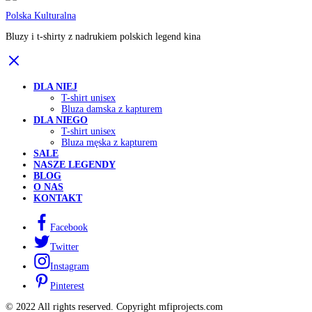
Polska Kulturalna
Bluzy i t-shirty z nadrukiem polskich legend kina
DLA NIEJ
T-shirt unisex
Bluza damska z kapturem
DLA NIEGO
T-shirt unisex
Bluza męska z kapturem
SALE
NASZE LEGENDY
BLOG
O NAS
KONTAKT
Facebook
Twitter
Instagram
Pinterest
© 2022 All rights reserved. Copyright mfiprojects.com