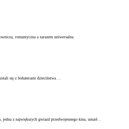
ownicza, romantyczna a zarazem uniwersalna.
ozstali się z bohaterami dzieciństwa.…
o, jedna z największych gwiazd przedwojennego kina, umarł…