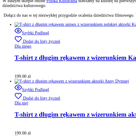
W naszym sklepie online
Polska Kulturalna
stawiamy na kulturę na pierwszym 
dziedzictwa kulturowego.
Dołącz do nas w tej niezwykłej przygodzie ocalenia dziedzictwa filmowego. Wy
Szybki Podlgąd
Dodaj do listy życzeń
Dla niego
T-shirt z długim rękawem z wizerunkiem Kal
199.00
zł
Szybki Podlgąd
Dodaj do listy życzeń
Dla niej
T-shirt z długim rękawem z wizerunkiem a
199.00
zł