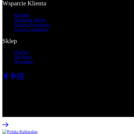
Wsparcie Klienta
Kontakt
Regulamin Sklepu
Polityka Prywatności
Zwroty
i reklamacje
Sklep
Dla Niej
Dla Niego
Wyprzedaż
Partner projektu
© 2022 All rights reserved. Copyright mfiprojects.com