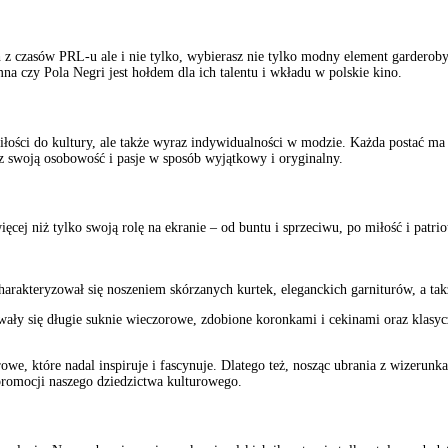
z czasów PRL-u ale i nie tylko, wybierasz nie tylko modny element garderoby,
na czy Pola Negri jest hołdem dla ich talentu i wkładu w polskie kino.
iłości do kultury, ale także wyraz indywidualności w modzie. Każda postać ma
sz swoją osobowość i pasje w sposób wyjątkowy i oryginalny.
ęcej niż tylko swoją rolę na ekranie – od buntu i sprzeciwu, po miłość i patri
arakteryzował się noszeniem skórzanych kurtek, eleganckich garniturów, a tak
owały się długie suknie wieczorowe, zdobione koronkami i cekinami oraz klasyc
e, które nadal inspiruje i fascynuje. Dlatego też, nosząc ubrania z wizerunkam
 promocji naszego dziedzictwa kulturowego.