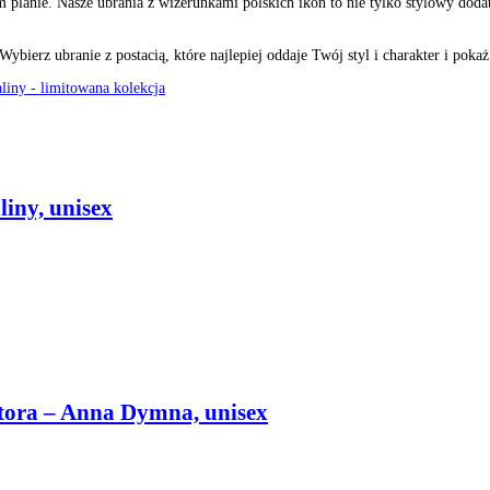
planie. Nasze ubrania z wizerunkami polskich ikon to nie tylko stylowy dodat
bierz ubranie z postacią, które najlepiej oddaje Twój styl i charakter i poka
iny, unisex
ktora – Anna Dymna, unisex