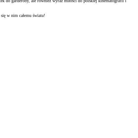
ek do garderoby, ale również wyraz miłości do polskiej kinematografii i
ż się w nim całemu światu!