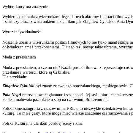
Wybór, który ma znaczenie
Wybierając ubrania z wizerunkami legendarnych aktorów i postaci filmowych 
t-shirt czy bluza z wizerunkiem takich ikon jak Zbigniew Cybulski, Ania Dym
Wyraz indywidualności
Noszenie ubrań z wizerunkami postaci filmowych to nie tylko manifestacja m
doświadczeniami i przekonaniami. Dlatego też, nosząc takie ubrania, wyraża
Moda z przesłaniem
Moda z przesłaniem, a czemu nie? Każda postać filmowa z reprezentuje coś wi
przesłanie i wartości, które są Ci bliskie.
Dla przykładu:
Zbigniew Cybulski
był znany ze swojego nonszalanckiego, męskiego stylu. Ch
Pola Negri
reprezentowała glamour i sex appeal. Jej styl ubioru charakteryz
kobieta malowała paznokcie u stóp na czerwono. Bo czemu nie!
Polska kinematografia z czasów m.in. PRL-u to niezwykłe dziedzictwo kulturow
kulturę. To małe gesty, które mogą mieć wielkie znaczenie dla zachowania i
Polska Kulturalna dla ikon polskiej sceny i kina