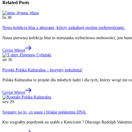
Related Posts
lis
30
Nowa kolekcja bluz z aktorami, którzy zaskakują swoimi osobowościami.
Nasza pierwsza kolekcja bluz to mieszanka wybuchowa osobowości, jest bunt
Czytaj Więcej
sie
16
Projekt Polska Kulturalna – łączymy pokolenia!
Polska Kulturalna to projekt dla młodych ludzi i dla tych, którzy wciąż nie r
Czytaj Więcej
wrz
29
Sięgamy po to, co nasze i bliskie polskiemu DNA.
Kto wygrałby pojedynek na szable z Kmicicem ? Dlaczego Rudolph Valentin