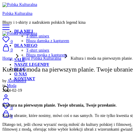
Polska Kulturalna
Bluzy i t-shirty z nadrukiem polskich legend kina
DLA NIEJ
T-shirt unisex
Bluza damska z kapturem
0
DLA NIEGO
0
T-shirt unisex
Bluza męska z kapturem
Home
Blog Polska Kulturalna
Kultura i moda na pierwszym planie.
SALE
NASZE LEGENDY
Kultura i moda na pierwszym planie. Twoje ubranie
BLOG
O NAS
KONTAKT
by
Aleksandra
in
Moda
2024-02-19
Kultura na pierwszym planie. Twoje ubrania, Twoje przesłanie.
0
Każde ubranie, które nosimy, mówi coś o nas samych. To nie tylko kwestia st
0
Dlatego też, jeśli chcesz wyrazić swoją miłość do kultury polskiej i filmow
filmowej z modą, oferując tobie wybór kolekcji ubrań z wizerunkami gwiazd k